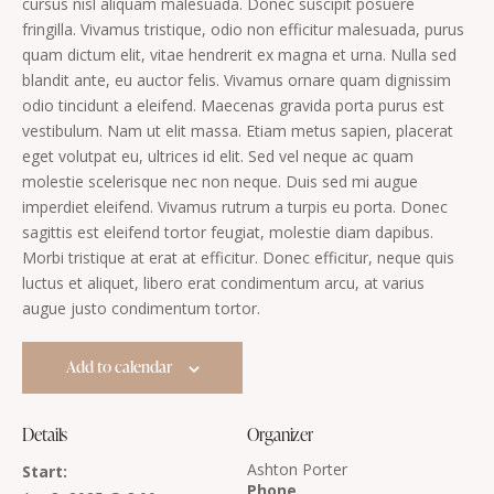
cursus nisl aliquam malesuada. Donec suscipit posuere
fringilla. Vivamus tristique, odio non efficitur malesuada, purus
quam dictum elit, vitae hendrerit ex magna et urna. Nulla sed
blandit ante, eu auctor felis. Vivamus ornare quam dignissim
odio tincidunt a eleifend. Maecenas gravida porta purus est
vestibulum. Nam ut elit massa. Etiam metus sapien, placerat
eget volutpat eu, ultrices id elit. Sed vel neque ac quam
molestie scelerisque nec non neque. Duis sed mi augue
imperdiet eleifend. Vivamus rutrum a turpis eu porta. Donec
sagittis est eleifend tortor feugiat, molestie diam dapibus.
Morbi tristique at erat at efficitur. Donec efficitur, neque quis
luctus et aliquet, libero erat condimentum arcu, at varius
augue justo condimentum tortor.
Add to calendar
Details
Organizer
Ashton Porter
Start:
Phone